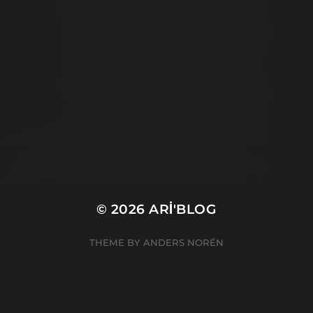
17 OCAK 2021
ELON MUSK’LA TANIŞMAK
ISTER MISINIZ?
© 2026
ARI'BLOG
THEME BY
ANDERS NORÉN