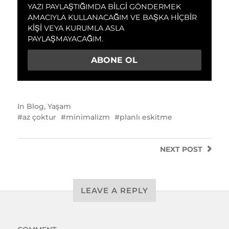
YAZI PAYLAŞTIĞIMDA BILGI GÖNDERMEK
AMACIYLA KULLANACAĞIM VE BAŞKA HIÇBIR
KIŞI VEYA KURUMLA ASLA
PAYLAŞMAYACAĞIM.
In
Blog
,
Yaşam
az çoktur
minimalizm
planlı eskitme
NEXT
POST
LEAVE A REPLY