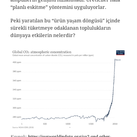
“planlı eskitme” yöntemini uyguluyorlar.
Peki yaratılan bu “ürün yaşam döngüsü” içinde
sürekli tüketmeye odaklanan toplulukların
dünyaya etkilerin nelerdir?
Kaynak:
https://ourworldindata.org/co2-and-other-